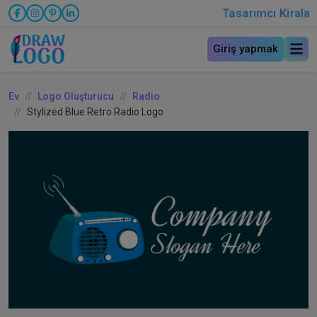
Tasarımcı Kirala
Giriş yapmak
Ev
Logo Oluşturucu
Radio
Stylized Blue Retro Radio Logo