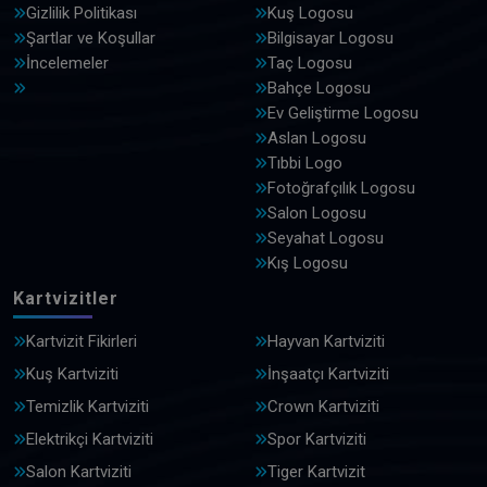
Gizlilik Politikası
Kuş Logosu
Şartlar ve Koşullar
Bilgisayar Logosu
İncelemeler
Taç Logosu
Bahçe Logosu
Ev Geliştirme Logosu
Aslan Logosu
Tıbbi Logo
Fotoğrafçılık Logosu
Salon Logosu
Seyahat Logosu
Kış Logosu
Kartvizitler
Kartvizit Fikirleri
Hayvan Kartviziti
Kuş Kartviziti
İnşaatçı Kartviziti
Temizlik Kartviziti
Crown Kartviziti
Elektrikçi Kartviziti
Spor Kartviziti
Salon Kartviziti
Tiger Kartvizit