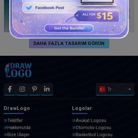
DAHA FAZLA TASARIM GÖRÜN
Tr
DrawLogo
Logolar
Teklifler
Avukat Logosu
Hakkımızda
Otomotiv Logosu
Bize Ulaşın
Basketbol Logosu