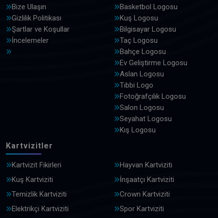
Bize Ulaşın
Basketbol Logosu
Gizlilik Politikası
Kuş Logosu
Şartlar ve Koşullar
Bilgisayar Logosu
İncelemeler
Taç Logosu
Bahçe Logosu
Ev Geliştirme Logosu
Aslan Logosu
Tıbbi Logo
Fotoğrafçılık Logosu
Salon Logosu
Seyahat Logosu
Kış Logosu
Kartvizitler
Kartvizit Fikirleri
Hayvan Kartviziti
Kuş Kartviziti
İnşaatçı Kartviziti
Temizlik Kartviziti
Crown Kartviziti
Elektrikçi Kartviziti
Spor Kartviziti