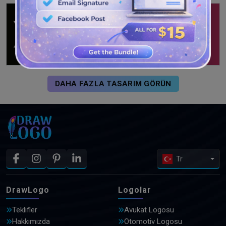
DAHA FAZLA TASARIM GÖRÜN
Tr
DrawLogo
Logolar
Teklifler
Avukat Logosu
Hakkımızda
Otomotiv Logosu