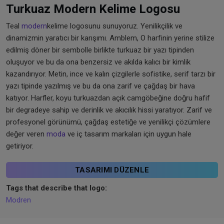
Turkuaz Modern Kelime Logosu
Teal
modern
kelime logosunu sunuyoruz. Yenilikçilik ve
dinamizmin yaratıcı bir karışımı. Amblem, O harfinin yerine stilize
edilmiş döner bir sembolle birlikte turkuaz bir yazı tipinden
oluşuyor ve bu da ona benzersiz ve akılda kalıcı bir kimlik
kazandırıyor. Metin, ince ve kalın çizgilerle sofistike, serif tarzı bir
yazı tipinde yazılmış ve bu da ona zarif ve çağdaş bir hava
katıyor. Harfler, koyu turkuazdan açık camgöbeğine doğru hafif
bir degradeye sahip ve derinlik ve akıcılık hissi yaratıyor. Zarif ve
profesyonel görünümü, çağdaş estetiğe ve yenilikçi çözümlere
değer veren
moda
ve iç tasarım markaları için uygun hale
getiriyor.
TASARIMI DÜZENLE
Tags that describe that logo:
Modren