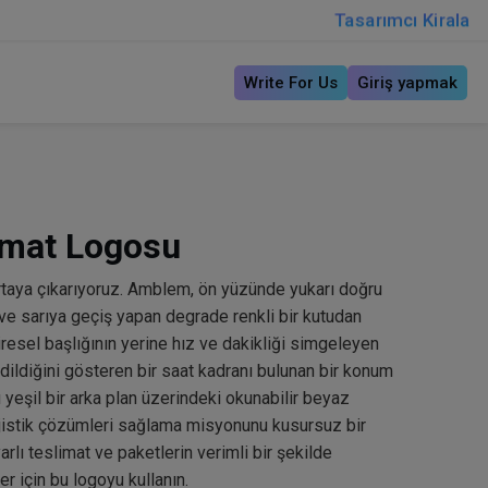
Tasarımcı Kirala
Write For Us
Giriş yapmak
imat Logosu
taya çıkarıyoruz. Amblem, ön yüzünde yukarı doğru
 ve sarıya geçiş yapan degrade renkli bir kutudan
resel başlığının yerine hız ve dakikliği simgeleyen
ildiğini gösteren bir saat kadranı bulunan bir konum
 yeşil bir arka plan üzerindeki okunabilir beyaz
 lojistik çözümleri sağlama misyonunu kusursuz bir
rlı teslimat ve paketlerin verimli bir şekilde
er için bu logoyu kullanın.