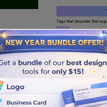
Tags that describe that logo
Delivery
Similar logos