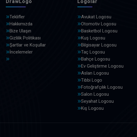
DrawLogo
Logolar
Teklifler
Avukat Logosu
Hakkımızda
Otomotiv Logosu
Bize Ulaşın
Basketbol Logosu
Gizlilik Politikası
Kuş Logosu
Şartlar ve Koşullar
Bilgisayar Logosu
İncelemeler
Taç Logosu
Bahçe Logosu
Ev Geliştirme Logosu
Aslan Logosu
Tıbbi Logo
Fotoğrafçılık Logosu
Salon Logosu
Seyahat Logosu
Kış Logosu