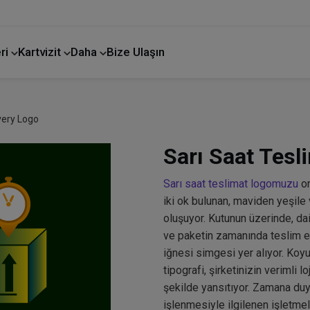
ri
Kartvizit
Daha
Bize Ulaşın
very Logo
Sarı Saat Tesl
Sarı saat teslimat logomuzu
or
iki ok bulunan, maviden yeşile
oluşuyor. Kutunun üzerinde, dai
ve paketin zamanında teslim ed
iğnesi simgesi yer alıyor. Koyu
tipografi, şirketinizin verimli
şekilde yansıtıyor. Zamana duya
işlenmesiyle ilgilenen işletmel