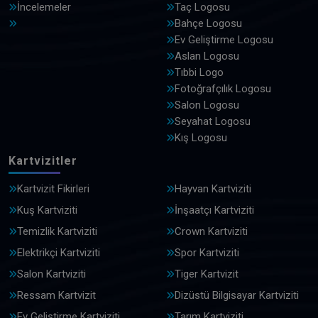
İncelemeler
Taç Logosu
Bahçe Logosu
Ev Geliştirme Logosu
Aslan Logosu
Tıbbi Logo
Fotoğrafçılık Logosu
Salon Logosu
Seyahat Logosu
Kış Logosu
Kartvizitler
Kartvizit Fikirleri
Hayvan Kartviziti
Kuş Kartviziti
İnşaatçı Kartviziti
Temizlik Kartviziti
Crown Kartviziti
Elektrikçi Kartviziti
Spor Kartviziti
Salon Kartviziti
Tiger Kartvizit
Ressam Kartvizit
Dizüstü Bilgisayar Kartviziti
Ev Geliştirme Kartviziti
Tarım Kartviziti