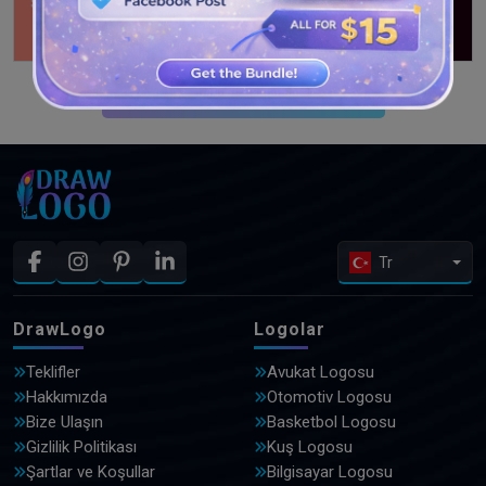
DAHA FAZLA TASARIM GÖRÜN
Tr
DrawLogo
Logolar
Teklifler
Avukat Logosu
Hakkımızda
Otomotiv Logosu
Bize Ulaşın
Basketbol Logosu
Gizlilik Politikası
Kuş Logosu
Şartlar ve Koşullar
Bilgisayar Logosu