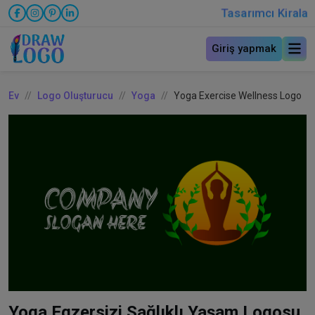
Tasarımcı Kirala
Giriş yapmak
Ev
Logo Oluşturucu
Yoga
Yoga Exercise Wellness Logo
Yoga Egzersizi Sağlıklı Yaşam Logosu