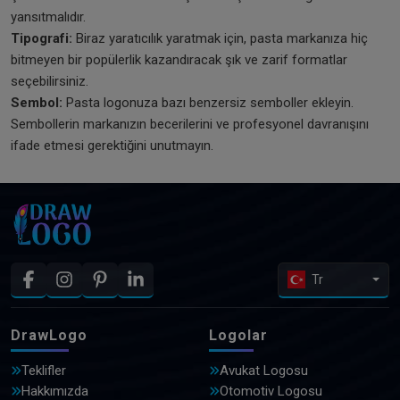
yansıtmalıdır.
Tipografi:
Biraz yaratıcılık yaratmak için, pasta markanıza hiç
bitmeyen bir popülerlik kazandıracak şık ve zarif formatlar
seçebilirsiniz.
Sembol:
Pasta logonuza bazı benzersiz semboller ekleyin.
Sembollerin markanızın becerilerini ve profesyonel davranışını
ifade etmesi gerektiğini unutmayın.
Tr
DrawLogo
Logolar
Teklifler
Avukat Logosu
Hakkımızda
Otomotiv Logosu