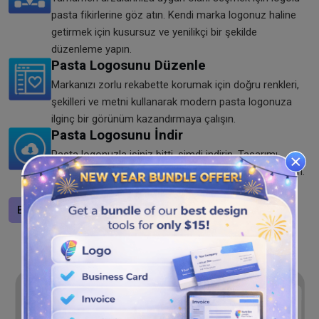
pasta fikirlerine göz atın. Kendi marka logonuz haline
getirmek için kusursuz ve yenilikçi bir şekilde
düzenleme yapın.
Pasta Logosunu Düzenle
Markanızı zorlu rekabette korumak için doğru renkleri,
şekilleri ve metni kullanarak modern pasta logonuza
ilginç bir görünüm kazandırmaya çalışın.
Pasta Logosunu İndir
Pasta logonuzla işiniz bitti, şimdi indirin. Tasarımı
aracımızdan PNG, SVG ve JPG formatlarında kaydedin.
Şimdi bunu başkalarıyla paylaşın!
Bir logo tasarlayın