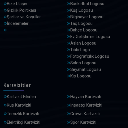
Bize Ulaşın
Basketbol Logosu
Gizlilik Politikası
Kuş Logosu
Şartlar ve Koşullar
Bilgisayar Logosu
İncelemeler
Taç Logosu
Bahçe Logosu
Ev Geliştirme Logosu
Aslan Logosu
Tıbbi Logo
Fotoğrafçılık Logosu
Salon Logosu
Seyahat Logosu
Kış Logosu
Kartvizitler
Kartvizit Fikirleri
Hayvan Kartviziti
Kuş Kartviziti
İnşaatçı Kartviziti
Temizlik Kartviziti
Crown Kartviziti
Elektrikçi Kartviziti
Spor Kartviziti