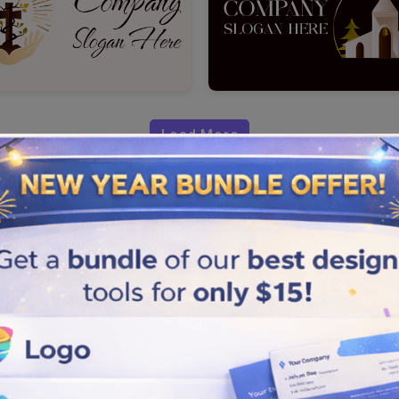
Load More
ur?
e büyüleyici hale getirin.
çi bir Hıristiyan kilisesi
şağıda özetlenen üç temel adımı
 seçin ve zorlukları yenerek onu