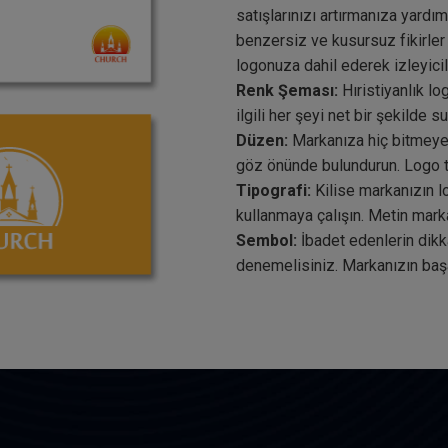
satışlarınızı artırmanıza yardı
benzersiz ve kusursuz fikirler 
logonuza dahil ederek izleyici
Renk Şeması:
Hıristiyanlık l
ilgili her şeyi net bir şekilde s
Düzen:
Markanıza hiç bitmeyen
göz önünde bulundurun. Logo t
Tipografi:
Kilise markanızın lo
kullanmaya çalışın. Metin marka
Sembol:
İbadet edenlerin dikk
denemelisiniz. Markanızın başar