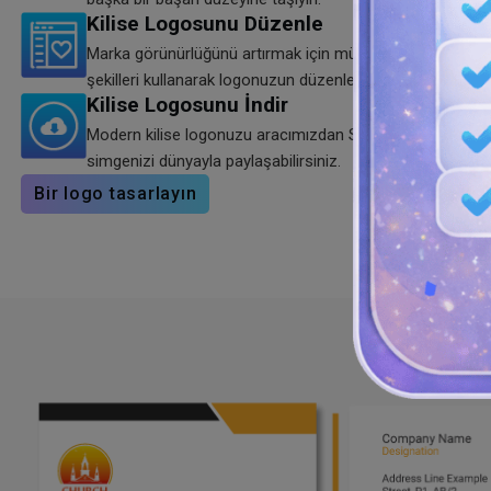
Kilise Logosunu Düzenle
Marka görünürlüğünü artırmak için mükemmel renk paletin
şekilleri kullanarak logonuzun düzenleme sürecini başlatı
Kilise Logosunu İndir
Modern kilise logonuzu aracımızdan SVG, PNG ve JPG form
simgenizi dünyayla paylaşabilirsiniz.
Bir logo tasarlayın