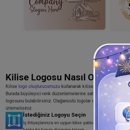
Kilise Logosu Nasıl Oluşturul
Kilise
logo oluşturucumuzu
kullanarak kilisenizi daha çarpıcı v
Burada büyüleyici renk düzenlemelerine sahip çarpıcı ve yenilik
logosunu bulabilirsiniz. Olağanüstü logolar oluşturmak için a
izlemelisiniz.
İstediğiniz Logoyu Seçin
İş ihtiyaçlarınıza en uygun kilise şablonuna sahip logoyu
başka bir başarı düzeyine taşıyın.