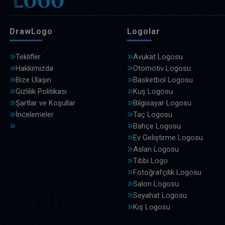
DrawLogo
Logolar
Teklifler
Avukat Logosu
Hakkımızda
Otomotiv Logosu
Bize Ulaşın
Basketbol Logosu
Gizlilik Politikası
Kuş Logosu
Şartlar ve Koşullar
Bilgisayar Logosu
İncelemeler
Taç Logosu
Bahçe Logosu
Ev Geliştirme Logosu
Aslan Logosu
Tıbbi Logo
Fotoğrafçılık Logosu
Salon Logosu
Seyahat Logosu
Kış Logosu