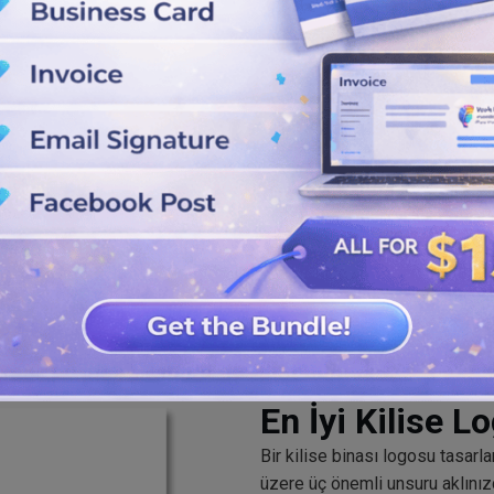
i, sembolleri, simgeleri ve
n.
atlarında indirin. Artık markalı
En İyi Kilise 
Bir kilise binası logosu tasarl
üzere üç önemli unsuru aklınız