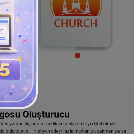
Logosu Oluşturucu
arken yaratıcılık, benzersizlik ve alaka düzeyi dahil olmak
da bulundurun. Hıristiyan aileyi hızla markanıza çekmenize ve