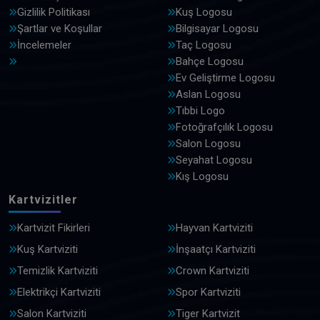
Gizlilik Politikası
Kuş Logosu
Şartlar ve Koşullar
Bilgisayar Logosu
İncelemeler
Taç Logosu
Bahçe Logosu
Ev Geliştirme Logosu
Aslan Logosu
Tıbbi Logo
Fotoğrafçılık Logosu
Salon Logosu
Seyahat Logosu
Kış Logosu
Kartvizitler
Kartvizit Fikirleri
Hayvan Kartviziti
Kuş Kartviziti
İnşaatçı Kartviziti
Temizlik Kartviziti
Crown Kartviziti
Elektrikçi Kartviziti
Spor Kartviziti
Salon Kartviziti
Tiger Kartvizit