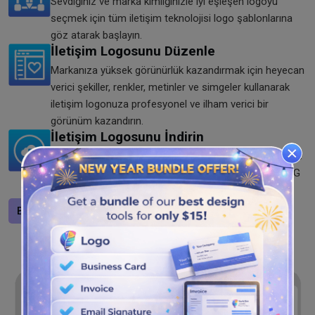
Sevdiğiniz ve marka kimliğinizle iyi eşleşen logoyu
seçmek için tüm iletişim teknolojisi logo şablonlarına
göz atarak başlayın.
İletişim Logosunu Düzenle
Markanıza yüksek görünürlük kazandırmak için heyecan
verici şekiller, renkler, metinler ve simgeler kullanarak
iletişim logonuza profesyonel ve ilham verici bir
görünüm kazandırın.
İletişim Logosunu İndirin
Görsel ve sözlü iletişim logonuzu beğendiğiniz takdirde
indirebilirsiniz. Logoyu yüksek kaliteli SVG, PNG ve JPG
formatlarında kaydedin. Şimdi dene!
Bir logo tasarlayın