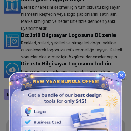
Belirli bir tanesini seçmek için tüm dizüstü bilgisayar
hizmetini keşfedin veya logo şablonlarını satın alın.
Marka kimliğiniz ve hedef kitlenizle derinden yankı
uyandırmalıdır.
Dizüstü Bilgisayar Logosunu Düzenle
Renkleri, stilleri, şekilleri ve simgeleri doğru şekilde
düzenleyerek logonuzu mükemmelliğe taşıyın. Kaliteli
sonuçlar elde etmek için özgürce denemeler yapın.
Dizüstü Bilgisayar Logosunu İndirin
Logo oluşturma işlemini tamamladığınızda logo
oluşturucumuzdan SVG, JPG ve PNG formatında indirin.
Artık her yerde paylaşın.
Bir logo tasarlayın