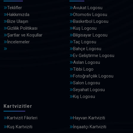
Teklifler
Avukat Logosu
Hakkımızda
Otomotiv Logosu
Bize Ulaşın
Basketbol Logosu
Gizlilik Politikası
Kuş Logosu
Şartlar ve Koşullar
Bilgisayar Logosu
İncelemeler
Taç Logosu
Bahçe Logosu
Ev Geliştirme Logosu
Aslan Logosu
Tıbbi Logo
Fotoğrafçılık Logosu
Salon Logosu
Seyahat Logosu
Kış Logosu
Kartvizitler
Kartvizit Fikirleri
Hayvan Kartviziti
Kuş Kartviziti
İnşaatçı Kartviziti