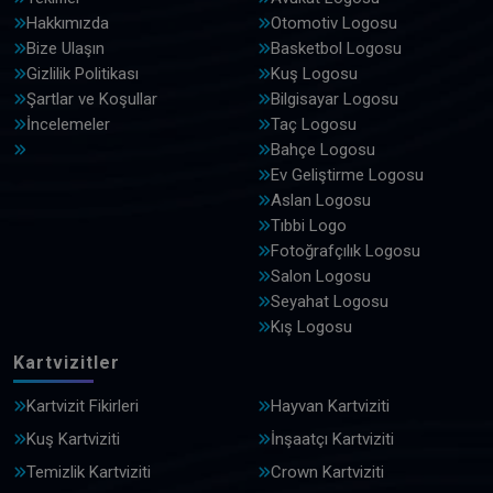
Hakkımızda
Otomotiv Logosu
Bize Ulaşın
Basketbol Logosu
Gizlilik Politikası
Kuş Logosu
Şartlar ve Koşullar
Bilgisayar Logosu
İncelemeler
Taç Logosu
Bahçe Logosu
Ev Geliştirme Logosu
Aslan Logosu
Tıbbi Logo
Fotoğrafçılık Logosu
Salon Logosu
Seyahat Logosu
Kış Logosu
Kartvizitler
Kartvizit Fikirleri
Hayvan Kartviziti
Kuş Kartviziti
İnşaatçı Kartviziti
Temizlik Kartviziti
Crown Kartviziti