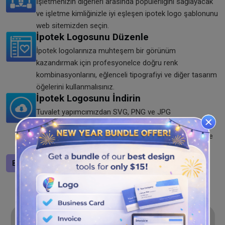
İşletmenizin diğerleri arasında popülerliğini sağlayacak
ve işletme kimliğinizle iyi eşleşen ipotek logo şablonunu
web sitemizden seçin.
İpotek Logosunu Düzenle
İpotek logolarınıza muhteşem bir görünüm
kazandırmak için profesyonelce doğru renk
kombinasyonlarını, eğlenceli tipografiyi ve diğer tasarım
öğelerini kullanmalısınız.
İpotek Logosunu İndirin
Tuvalet yapımcımızdan SVG, PNG ve JPG
formatlarındaki ipotek işletmesi logosunu basit ve
ücretsiz indirme deneyimini yaşayın. Logoyu her yerde
paylaşın!
Bir logo tasarlayın