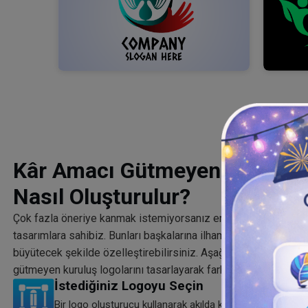
Kâr Amacı Gütmeyen Profesyo
Nasıl Oluşturulur?
Çok fazla öneriye kanmak istemiyorsanız endişelenmeyin. Siz
tasarımlara sahibiz. Bunları başkalarına ilham verecek ve markan
büyütecek şekilde özelleştirebilirsiniz. Aşağıdaki adımlarda bel
gütmeyen kuruluş logolarını tasarlayarak fark yaratın.
İstediğiniz Logoyu Seçin
Bir logo oluşturucu kullanarak akılda kalıcı, kâr amacı 