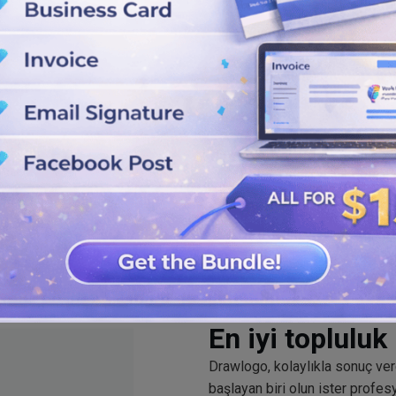
.
üzenle
 için seçtiğiniz renk tonlarını,
dirin
r mısınız? Yardım logonuzu SVG,
En iyi toplulu
Drawlogo, kolaylıkla sonuç ve
başlayan biri olun ister profe