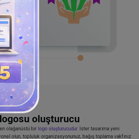
k logosu oluşturucu
ren olağanüstü bir
logo oluşturucudur
. İster tasarıma yeni
syonel olun, topluluk organizasyonunuz, bağış toplama vakfınız