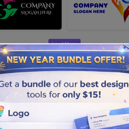
Load More
nel Bir Logo
i kapsayacak en iyi
ızı ilgili kitleler arasında
irtildiği gibi en iyi kâr amacı
gütmeyen kuruluş logonuzu