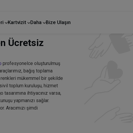
ri
Kartvizit
Daha
Bize Ulaşın
n Ücretsiz
o
profesyonelce oluşturulmuş
araçlarımız, bağış toplama
ve renkleri mükemmel bir şekilde
sivil toplum kuruluşu, hizmet
o tasarımına ihtiyacınız varsa,
okunuşu yapmanızı sağlar.
or. Aracımızı şimdi