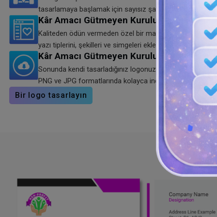
tasarlamaya başlamak için sayısız şablondan birini seçin
Kâr Amacı Gütmeyen Kuruluş Logosunu D
Kaliteden ödün vermeden özel bir marka logosu oluşturmak
yazı tiplerini, şekilleri ve simgeleri ekleyin.
Kâr Amacı Gütmeyen Kuruluş Logosunu İn
Sonunda kendi tasarladığınız logonuzu kaydetmeye hazı
PNG ve JPG formatlarında kolayca indirebilirsiniz.
Bir logo tasarlayın