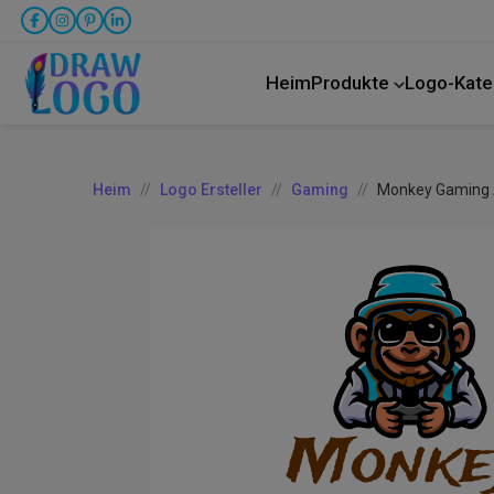
Heim
Produkte
Logo-Kate
LKW-Transport
Heim
Logo Ersteller
Gaming
Monkey Gaming 