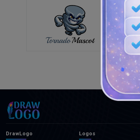
DrawLogo
Logos