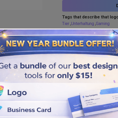
Tags that describe that logo
Tier
,
Unterhaltung
,
Gaming
Similar logos