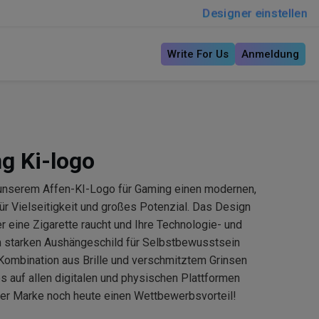
Designer einstellen
Write For Us
Anmeldung
g Ki-logo
t unserem Affen-KI-Logo für Gaming einen modernen,
ür Vielseitigkeit und großes Potenzial. Das Design
r eine Zigarette raucht und Ihre Technologie- und
 starken Aushängeschild für Selbstbewusstsein
Kombination aus Brille und verschmitztem Grinsen
s auf allen digitalen und physischen Plattformen
rer Marke noch heute einen Wettbewerbsvorteil!