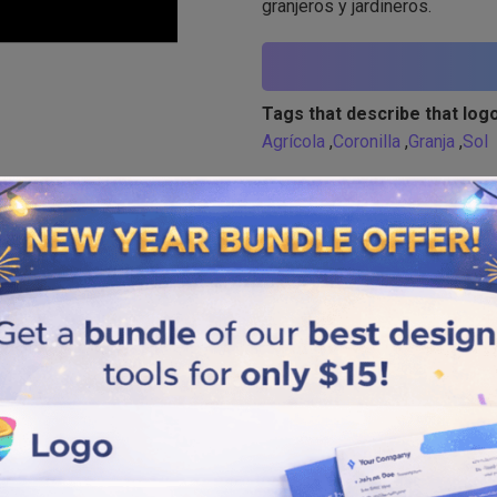
granjeros y jardineros.
Tags that describe that logo
Agrícola
,
Coronilla
,
Granja
,
Sol
Similar logos