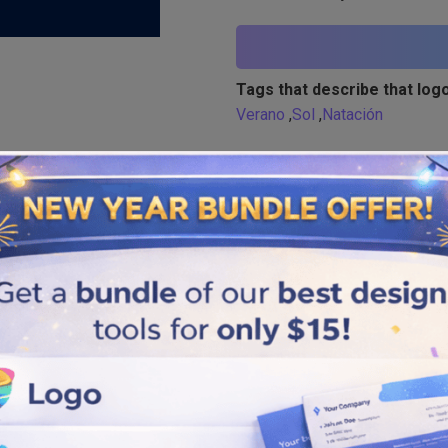
Tags that describe that logo
Verano
,
Sol
,
Natación
Similar logos