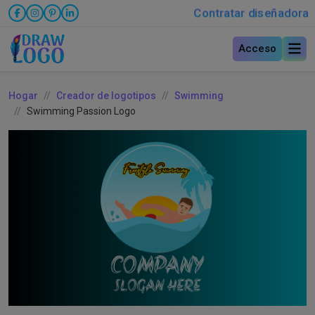
Contratar diseñadora
Acceso
Hogar
Creador de logotipos
Swimming
Swimming Passion Logo