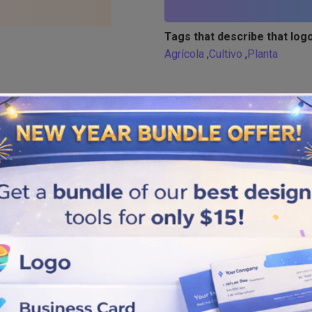
Tags that describe that logo
Agrícola
,
Cultivo
,
Planta
Similar logos