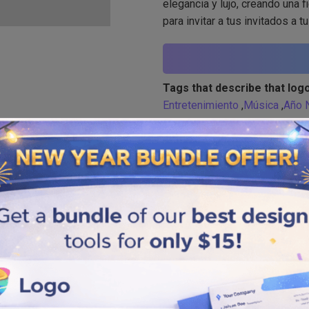
elegancia y lujo, creando una f
para invitar a tus invitados a 
Tags that describe that logo
Entretenimiento
,
Música
,
Año 
Similar logos