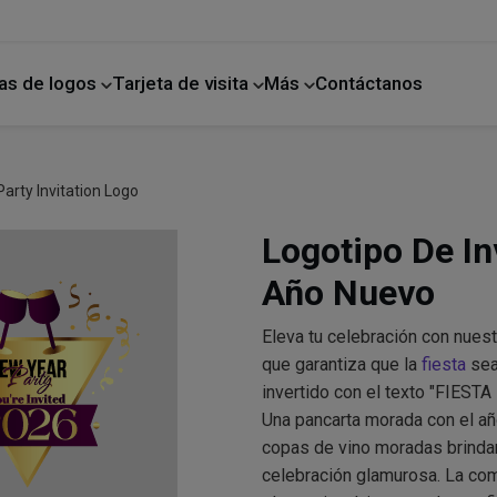
as de logos
Tarjeta de visita
Más
Contáctanos
ano
Mejoras para el hogar
arty Invitation Logo
Logotipo De In
Año Nuevo
Eleva tu celebración con nuest
que garantiza que la
fiesta
sea 
invertido con el texto "FIEST
Una pancarta morada con el añ
copas de vino moradas brindan
celebración glamurosa. La co