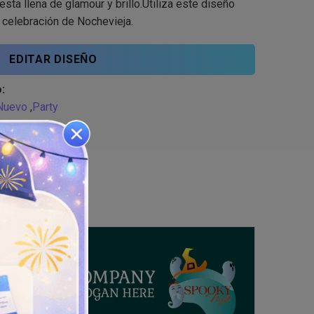
iesta llena de glamour y brillo.Utiliza este diseño
tu celebración de Nochevieja.
EDITAR DISEÑO
:
Nuevo
,
Party