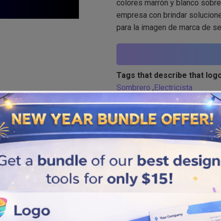
colores marrón y blanco sobre
empresa con brindar soluciones
para la imagen de marca de se
Tags that describe that logo
Sombrero
,
Electricista
Similar logos