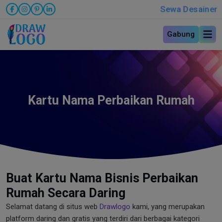
Sewa Desainer
Gabung
Kartu Nama Perbaikan Rumah
Buat Kartu Nama Bisnis Perbaikan
Rumah Secara Daring
Selamat datang di situs web
Drawlogo
kami, yang merupakan
platform daring dan gratis yang terdiri dari berbagai kategori