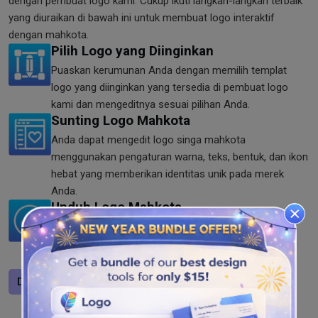
dengan pembuat logo kami. Cukup ikuti langkah-langkah terbaik
yang diuraikan di bawah ini untuk membuat logo interaktif
dengan mahkota.
Pilih Logo yang Diinginkan
Puaskan kerumunan Anda dengan memilih templat
logo yang diinginkan yang tersedia di pembuat logo
kami dan mengeditnya sesuai pilihan Anda.
Sunting Logo Mahkota
Anda dapat mengedit logo singa mahkota
menggunakan pengaturan warna, teks, bentuk, dan ikon
hebat yang memberikan identitas unik pada merek
Anda.
Unduh Logo Mahkota
Unduh logo mahkota emas, kuning, dan hitam dalam
format SVG, PNG, dan JPG dari alat kami. Gunakan di
mana saja secara online atau offline.
Desain logo