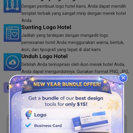
Dengan pembuat logo hotel kami, Anda dapat memilih
templat terbaik yang sangat mirip dengan merek hotel
Anda.
Sunting Logo Hotel
Jadilah yang terdepan dengan mengedit logo
pemesanan hotel Anda menggunakan warna, bentuk,
ikon, dan tipografi yang tepat di alat kami.
Unduh Logo Hotel
Setelah Anda terinspirasi oleh ikon merek hotel Anda,
Anda dapat mengunduhnya. Gunakan format PNG, JPG,
dan SVG untuk menyimpan logo Anda di alat kami.
Desain logo