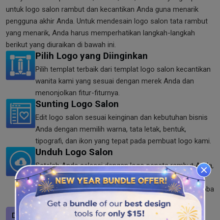
untuk logo salon rambut dan kecantikan Anda guna menarik
pengguna akhir Anda. Untuk mendesain logo salon tata rambut
yang menarik, Anda harus memperhatikan langkah-langkah
berikut yang diuraikan di bawah ini.
Pilih Logo yang Diinginkan
Pilih templat terbaik dari templat logo salon kecantikan
wanita kami yang sesuai dengan merek Anda dan
menonjolkan fitur-fiturnya.
Sunting Logo Salon
Edit logo salon sesuai keinginan dan kebutuhan bisnis
Anda dengan memilih warna, tata letak, bentuk,
tipografi, dan ikon yang tepat pada pembuat logo kami.
Unduh Logo Salon
Setelah Anda selesai dengan logo penata rambut Anda,
Anda dapat mendownloadnya. Simpan logo dalam
format PNG, SVG, dan JPG di pembuat logo kami. Coba
sekarang!
Desain logo