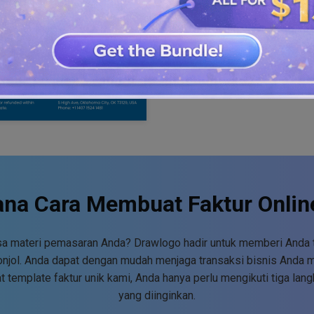
na Cara Membuat Faktur Online
ksa materi pemasaran Anda? Drawlogo hadir untuk memberi Anda 
ol. Anda dapat dengan mudah menjaga transaksi bisnis Anda 
 template faktur unik kami, Anda hanya perlu mengikuti tiga lan
yang diinginkan.