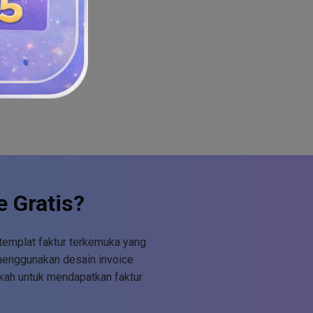
 Gratis?
templat faktur terkemuka yang
menggunakan desain invoice
gkah untuk mendapatkan faktur