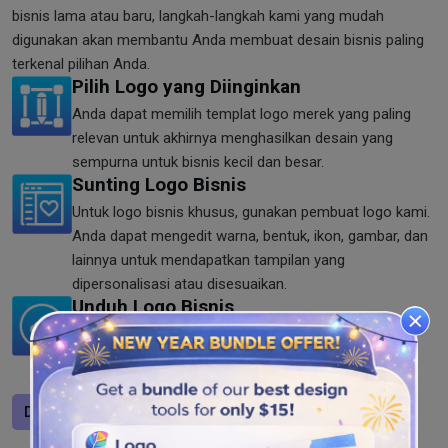
bisnis lama atau baru, langkah-langkah kami yang mudah
digunakan akan membantu Anda membuat desain bisnis paling
terkenal pilihan Anda.
Pilih Logo yang Diinginkan
Anda dapat memilih templat logo merek yang paling
relevan untuk akhirnya menghasilkan desain yang
sempurna untuk bisnis kecil dan besar.
Sunting Logo Bisnis
Untuk logo bisnis khusus, gunakan pembuat logo kami.
Anda dapat mengedit warna, bentuk, ikon, gambar, dan
lainnya untuk mendapatkan tampilan yang
dipersonalisasi atau disesuaikan.
Unduh Logo Bisnis
Jika Anda sudah selesai dengan proses desain logo
bisnis teknologi, Anda dapat mengunduh desain
resolusi tinggi dalam format SVG, PNG, dan JPG.
Desain logo