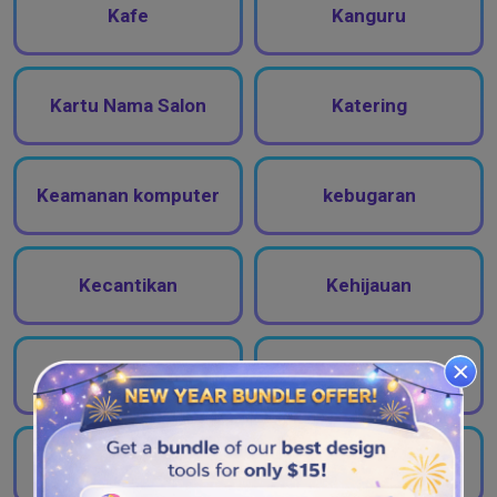
Kafe
Kanguru
Kartu Nama Salon
Katering
Keamanan komputer
kebugaran
Kecantikan
Kehijauan
kelelawar
Kencan
Komputer
Komunikasi