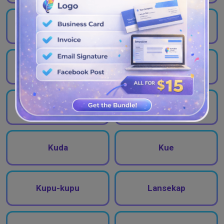
Komunitas
Konstruksi
Konsultasi
Kopi
Kosmetik
Kriket
Kuda
Kue
Kupu-kupu
Lansekap