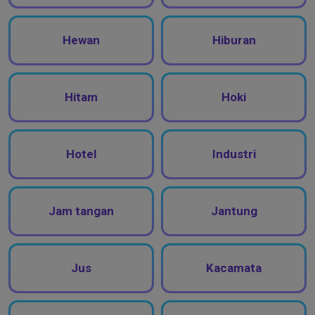
Hewan
Hiburan
Hitam
Hoki
Hotel
Industri
Jam tangan
Jantung
Jus
Kacamata