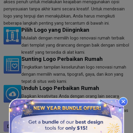
akses penuh untuk melakukan keajaiban menggunakan opsi
penyesuaian tanpa akhir kami secara kreatif. Untuk mendesain
logo yang terpuji dan menakjubkan, Anda harus mengikuti
beberapa langkah penting yang tercantum di bawah ini.
Pilih Logo yang Diinginkan
Mulailah dengan memilih logo renovasi rumah terbaik
dari templat yang dirancang dengan baik dengan simbol
kreatif yang tersedia di alat kami.
Sunting Logo Perbaikan Rumah
Tingkatkan tampilan keseluruhan logo renovasi rumah
dengan memilih warna, tipografi, gaya, dan ikon yang
tepat di situs web kami.
Unduh Logo Perbaikan Rumah
Bagikan kreativitas Anda dengan orang lain secara
online setelah menyimpan lambang perbaikan rumah
dalam file PNG, SVG, dan JPG dengan menjaga kualitas
tinggi.
Desain logo