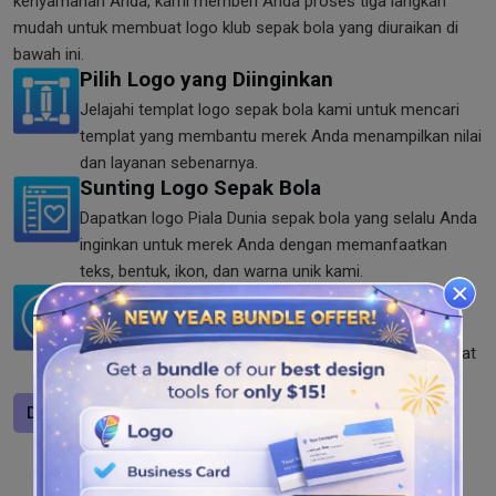
kenyamanan Anda, kami memberi Anda proses tiga langkah
mudah untuk membuat logo klub sepak bola yang diuraikan di
bawah ini.
Pilih Logo yang Diinginkan
Jelajahi templat logo sepak bola kami untuk mencari
templat yang membantu merek Anda menampilkan nilai
dan layanan sebenarnya.
Sunting Logo Sepak Bola
Dapatkan logo Piala Dunia sepak bola yang selalu Anda
inginkan untuk merek Anda dengan memanfaatkan
teks, bentuk, ikon, dan warna unik kami.
Unduh Logo Sepak Bola
Setelah Anda selesai dengan logo sepak bola coklat
Anda, unduhlah. Simpan logo sepak bola dalam format
PNG, JPG, dan SVG sesuka Anda.
Desain logo