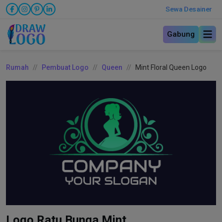
Sewa Desainer
Gabung
Rumah
Pembuat Logo
Queen
Mint Floral Queen Logo
Logo Ratu Bunga Mint