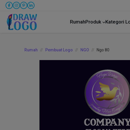
Rumah
Produk
Kategori 
Rumah
Pembuat Logo
NGO
Ngo 80