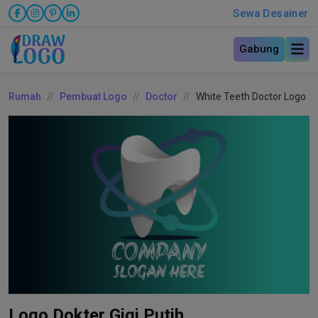
Sewa Desainer
Gabung
Rumah
Pembuat Logo
Doctor
White Teeth Doctor Logo
Logo Dokter Gigi Putih