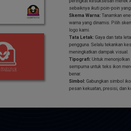
peringkat kesuksesan merek An
sebaiknya ikuti poin-poin yang 
Skema Warna:
Tanamkan ener
warna yang dinamis. Pilih sk
logo kami.
Tata Letak:
Gaya dan tata let
pengguna. Selalu tekankan ke
meningkatkan dampak visual.
Tipografi:
Untuk menonjolkan m
sempurna untuk teks ikon me
benar.
Simbol:
Gabungkan simbol iko
pesan kekuatan, presisi, dan 