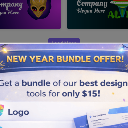
Load More
o Alienware
ang menonjol di dunia
Anda dengan membuatnya
aplah untuk meningkatkan
nik.
p detail mengenai merek Anda.