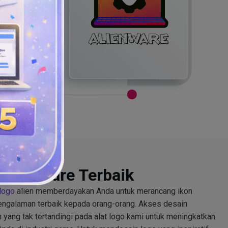
Alienware Terbaik
logo
alien memberdayakan Anda untuk merancang ikon
ngalaman terbaik kepada orang-orang. Akses desain
 yang tak tertandingi pada alat logo kami untuk meningkatkan