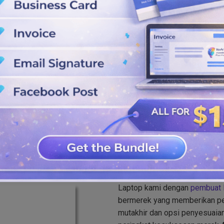
a yang unik.
n berbagai bentuk, gaya, font,
ek lain.
am berbagai format termasuk
epat, dan berkualitas tinggi.
Pembuat Logo 
Laptop kami dengan
pembuat 
bermerek yang memberikan pe
mutakhir dan opsi penyesuaian