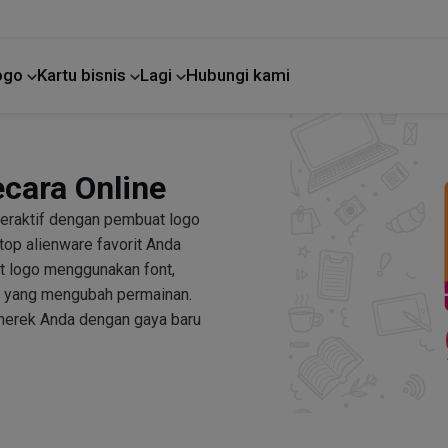
Logo
Kartu bisnis
Lagi
Hubungi kami
Perbaikan rumah
ecara Online
teraktif dengan pembuat logo
ptop alienware favorit Anda
t logo menggunakan font,
go yang mengubah permainan.
merek Anda dengan gaya baru