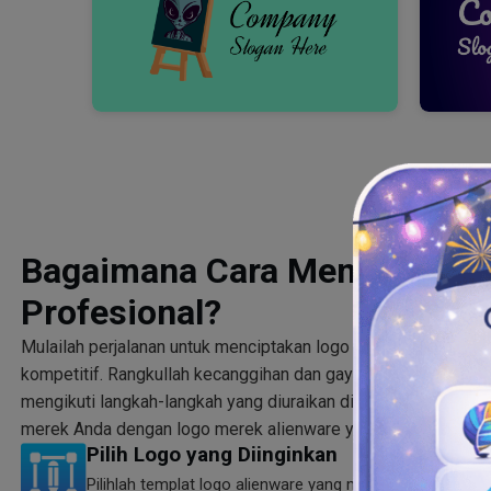
Bagaimana Cara Membuat Log
Profesional?
Mulailah perjalanan untuk menciptakan logo perangkat asing y
kompetitif. Rangkullah kecanggihan dan gaya melalui logo 
mengikuti langkah-langkah yang diuraikan di bawah ini. Bersi
merek Anda dengan logo merek alienware yang benar-benar u
Pilih Logo yang Diinginkan
Pilihlah templat logo alienware yang menampilkan setia