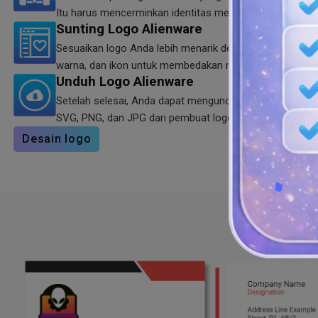
Itu harus mencerminkan identitas merek Anda dalam gay
Sunting Logo Alienware
Sesuaikan logo Anda lebih menarik dengan menggabungka
warna, dan ikon untuk membedakan merek Anda dari mer
Unduh Logo Alienware
Setelah selesai, Anda dapat mengunduh logo game dal
SVG, PNG, dan JPG dari pembuat logo kami yang mudah, c
Desain logo