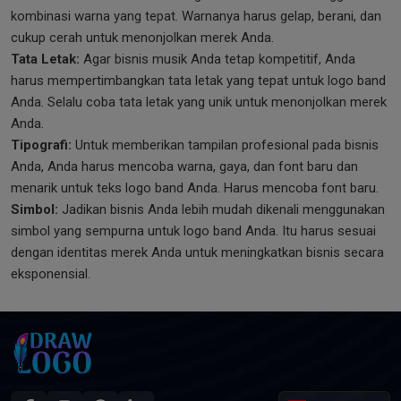
kombinasi warna yang tepat. Warnanya harus gelap, berani, dan
cukup cerah untuk menonjolkan merek Anda.
Tata Letak:
Agar bisnis musik Anda tetap kompetitif, Anda
harus mempertimbangkan tata letak yang tepat untuk logo band
Anda. Selalu coba tata letak yang unik untuk menonjolkan merek
Anda.
Tipografi:
Untuk memberikan tampilan profesional pada bisnis
Anda, Anda harus mencoba warna, gaya, dan font baru dan
menarik untuk teks logo band Anda. Harus mencoba font baru.
Simbol:
Jadikan bisnis Anda lebih mudah dikenali menggunakan
simbol yang sempurna untuk logo band Anda. Itu harus sesuai
dengan identitas merek Anda untuk meningkatkan bisnis secara
eksponensial.