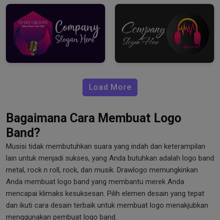
Load More
Bagaimana Cara Membuat Logo
Band?
Musisi tidak membutuhkan suara yang indah dan keterampilan
lain untuk menjadi sukses, yang Anda butuhkan adalah logo band
metal, rock n roll, rock, dan musik. Drawlogo memungkinkan
Anda membuat logo band yang membantu merek Anda
mencapai klimaks kesuksesan. Pilih elemen desain yang tepat
dan ikuti cara desain terbaik untuk membuat logo menakjubkan
menggunakan pembuat logo band.