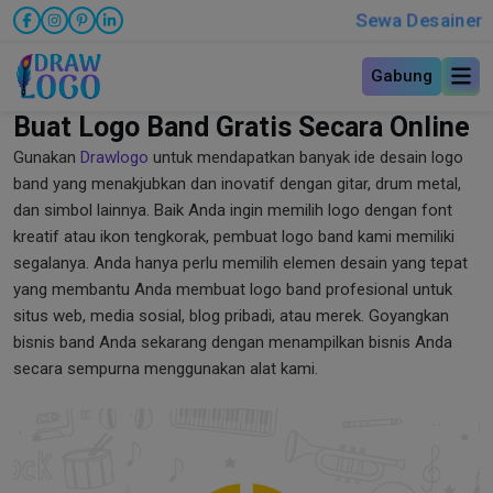
Sewa Desainer
Gabung
Buat Logo Band Gratis Secara Online
Gunakan
Drawlogo
untuk mendapatkan banyak ide desain logo
band yang menakjubkan dan inovatif dengan gitar, drum metal,
dan simbol lainnya. Baik Anda ingin memilih logo dengan font
kreatif atau ikon tengkorak, pembuat logo band kami memiliki
segalanya. Anda hanya perlu memilih elemen desain yang tepat
yang membantu Anda membuat logo band profesional untuk
situs web, media sosial, blog pribadi, atau merek. Goyangkan
bisnis band Anda sekarang dengan menampilkan bisnis Anda
secara sempurna menggunakan alat kami.