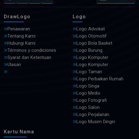
DrawLogo
Logo
Penawaran
Logo Advokat
Tentang Kami
Logo Otomotif
Hubungi Kami
Logo Bola Basket
Términos y condiciones
Logo Burung
Syarat dan Ketentuan
Logo Komputer
Ulasan
Logo Komputer
Logo Taman
Logo Perbaikan Rumah
Logo Singa
Logo Medis
Logo Fotografi
Logo Salon
Logo Perjalanan
Logo Musim Dingin
Kartu Nama