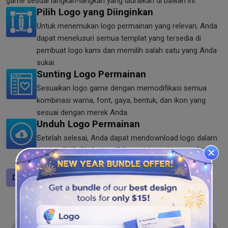
game sesuai langkah-langkah yang diuraikan di bawah ini.
Pilih Logo yang Diinginkan
Untuk menemukan logo permainan yang relevan, Anda
dapat menelusuri semua templat yang tersedia di
pembuat logo kami dan memilih salah satu yang Anda
sukai.
Sunting Logo Permainan
Sesuaikan logo game dengan memodifikasi semua
kombinasi warna, font, gaya, bentuk, dan ikon yang
sesuai dengan merek Anda.
Unduh Logo Permainan
Setelah selesai, Anda dapat mendownload logo dalam
format SVG, PNG, dan JPG untuk keperluan media
sosial, website, perusahaan, bisnis, atau pribadi.
Desain logo