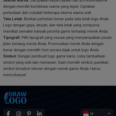
Skema Warna:
Sampaikan kepercayaan dan profesionalisme
dengan memilih kombinasi warna yang tepat. Ciptakan
perbedaan dan cobalah beberapa skema warna unik.
Tata Letak:
Berikan perhatian besar pada tata letak logo Anda.
Logo dengan gaya, desain, dan tata letak yang sempurna
memikat semakin banyak pecinta game terhadap merek Anda.
Tipografi:
Pilih tipografi yang sesuai yang menyampaikan pesan
jelas tentang merek Anda. Promosikan merek Anda dengan
benar dengan memilih font secara bijak untuk logo Anda.
Simbol:
Dengan pembuat logo game kami, coba tambahkan
simbol yang unik dan menawan. Saat memilih simbol, pastikan
simbol tersebut relevan dengan merek game Anda. Harus
mencobanya!
Id