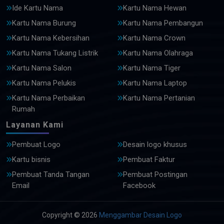
Ide Kartu Nama
Kartu Nama Hewan
Kartu Nama Burung
Kartu Nama Pembangun
Kartu Nama Kebersihan
Kartu Nama Crown
Kartu Nama Tukang Listrik
Kartu Nama Olahraga
Kartu Nama Salon
Kartu Nama Tiger
Kartu Nama Pelukis
Kartu Nama Laptop
Kartu Nama Perbaikan
Kartu Nama Pertanian
Rumah
Layanan Kami
Pembuat Logo
Desain logo khusus
Kartu bisnis
Pembuat Faktur
Pembuat Tanda Tangan
Pembuat Postingan
Email
Facebook
Copyright © 2026
Menggambar Desain Logo