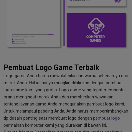
Pembuat Logo Game Terbaik
Logo game Anda harus mewakili nilai dan warna sebenarnya dari
merek Anda. Hal ini hanya mungkin dilakukan dengan pembuat
logo game kami yang gratis. Logo game yang tepat membantu
orang mengingat merek Anda dan memberikan wawasan
tentang layanan game Anda menggunakan pembuat logo kami.
Untuk melampaui pesaing Anda, Anda harus mempertimbangkan
tip desain penting saat membuat logo dengan
pembuat logo
permainan komputer kami yang diuraikan di bawah ini.