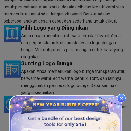
sampel desain kami. Apakah Anda memerlukan logo bunga
untuk perusahaan atau bisnis, desain unik dan kreatif kami siap
memenuhi tujuan Anda. Jangan khawatir! Berikut adalah
beberapa langkah desain cepat dan sederhana untuk diikuti.
Pilih Logo yang Diinginkan
Anda dapat memilih salah satu templat favorit Anda
dari perpustakaan kami untuk desain logo dengan
bunga. Mulailah proses perancangan untuk hasil yang
diinginkan.
Sunting Logo Bunga
Apakah Anda memerlukan logo bunga transparan atau
berwarna-warni, edit warna, bentuk, font, dan lainnya
menggunakan pembuat logo bunga. Dapatkan hasil
yang disesuaikan.
Unduh Logo Bunga
Apakah Anda sudah selesai dengan proses pembuatan
logo? Anda bebas mengunduh logo rancangan Anda
sendiri dalam format SVG, PNG, dan JPG kapan pun
Anda mau.