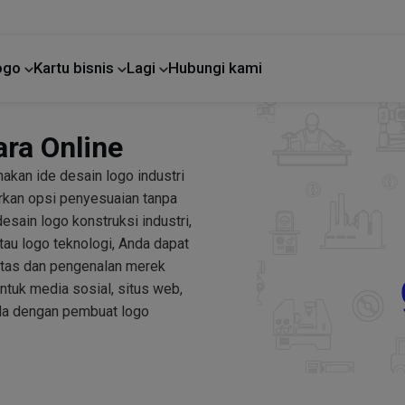
Logo
Kartu bisnis
Lagi
Hubungi kami
Perbaikan rumah
ara Online
kan ide desain logo industri
rkan opsi penyesuaian tanpa
sain logo konstruksi industri,
atau logo teknologi, Anda dapat
itas dan pengenalan merek
tuk media sosial, situs web,
da dengan pembuat logo