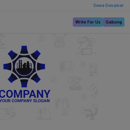
Sewa Desainer
Write For Us
Gabung