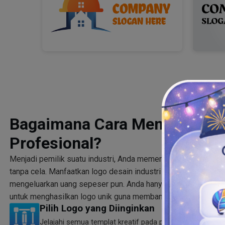
Bagaimana Cara Membuat Log
Profesional?
Menjadi pemilik suatu industri, Anda memerlukan logo yang m
tanpa cela. Manfaatkan logo desain industri siap pakai untu
mengeluarkan uang sepeser pun. Anda hanya perlu mengikuti 
untuk menghasilkan logo unik guna membangun identitas mere
Pilih Logo yang Diinginkan
Jelajahi semua templat kreatif pada pembuat logo indust