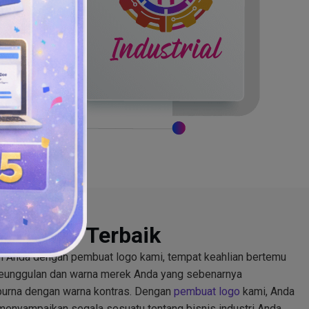
Industri Terbaik
ri Anda dengan pembuat logo kami, tempat keahlian bertemu
 keunggulan dan warna merek Anda yang sebenarnya
urna dengan warna kontras. Dengan
pembuat logo
kami, Anda
menyampaikan segala sesuatu tentang bisnis industri Anda