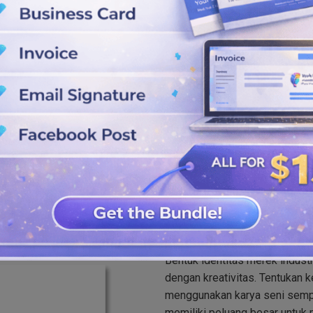
merek Anda.
uk mendapatkan tampilan logo
ek Anda dengan cepat.
dan JPG berkualitas tinggi dari
ang lain.
Pembuat Logo 
Bentuk identitas merek indust
dengan kreativitas. Tentukan
menggunakan karya seni semp
memiliki peluang besar untuk 