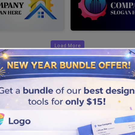
Load More
o Industri
enawan, profesional, dan
k meluncurkan merek Anda tanpa
beberapa langkah penting
k yang kuat.
ri kami untuk memilih salah