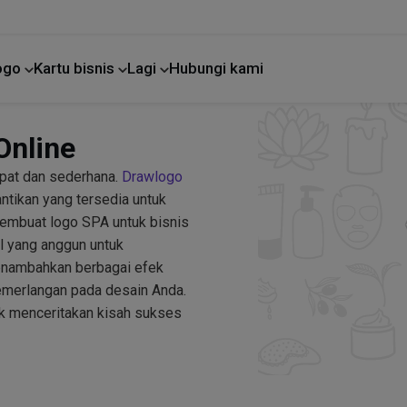
Logo
Kartu bisnis
Lagi
Hubungi kami
Perbaikan rumah
Online
epat dan sederhana.
Drawlogo
tikan yang tersedia untuk
 membuat logo SPA untuk bisnis
l yang anggun untuk
enambahkan berbagai efek
emerlangan pada desain Anda.
tuk menceritakan kisah sukses