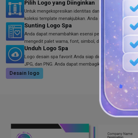
Pilih Logo yang Diinginkan
Untuk mengekspresikan identitas dan tujuan merek Anda, 
koleksi template menakjubkan. Anda dapat menggambar
Sunting Logo Spa
Anda dapat menambahkan esensi peremajaan pada logo
mengedit palet warna, font, simbol, dan bentuk.
Unduh Logo Spa
Logo desain spa favorit Anda siap diunduh dalam forma
JPG, dan PNG. Anda dapat membagikannya di mana saja
Desain logo