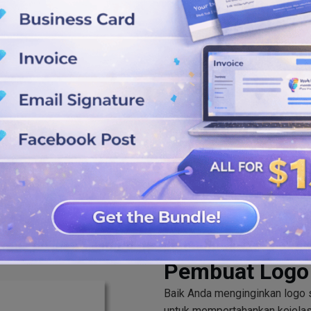
pilih yang terbaik dari banyak
 logo sekarang!
 kecantikan spa Anda dengan
t pilihan Anda, termasuk SVG,
 sekarang.
Pembuat Logo 
Baik Anda menginginkan logo s
untuk mempertahankan kejela