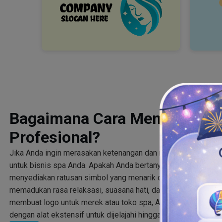
Bagaimana Cara Membuat Lo
Profesional?
Jika Anda ingin merasakan ketenangan dan rasa tenteram, Anda
untuk bisnis spa Anda. Apakah Anda bertanya-tanya bagaima
menyediakan ratusan simbol yang menarik dan serbaguna y
memadukan rasa relaksasi, suasana hati, dan warna dengan s
membuat logo untuk merek atau toko spa, Anda memiliki pemb
dengan alat ekstensif untuk dijelajahi hingga Anda mendapatka