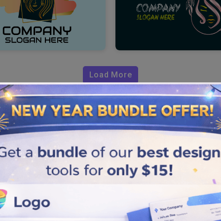
Load More
go SPA
 perlu berpikir out of the box
na caranya? Drawlogo
ang membantu Anda
empurna. Baik Anda ingin
uat logo spa profesional
n logo favorit.