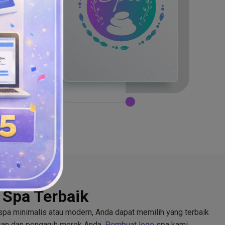
Spa Terbaik
pa minimalis atau modern, Anda dapat memilih yang terbaik
san dan pengaruh merek Anda.
Pembuat logo
spa kami