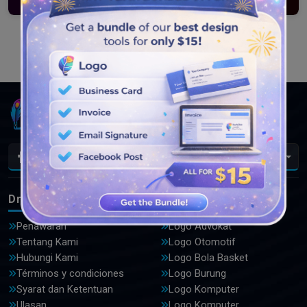
Load More
Id
DrawLogo
Logo
Penawaran
Logo Advokat
Tentang Kami
Logo Otomotif
Hubungi Kami
Logo Bola Basket
Términos y condiciones
Logo Burung
Syarat dan Ketentuan
Logo Komputer
Ulasan
Logo Komputer