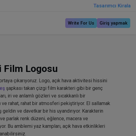
Tasarımcı Kirala
Write For Us
Giriş yapmak
i Film Logosu
taya çıkarıyoruz. Logo, açık hava aktivitesi hissini
eş
şapkası takan çizgi film karakteri gibi bir genç
rı, iri ve anlamlı gözleri ve sıcakkanlı bir
ve rahat, rahat bir atmosferi pekiştiriyor. El sallamak
oş geldin ve davetkar bir his uyandırıyor. Karakterin
 ve parlak renk düzeni, eğlence, macera ve
yor. Bu amblemi yaz kampları, açık hava etkinlikleri
nabilirsiniz.