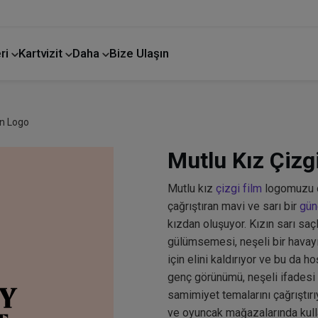
ri
Kartvizit
Daha
Bize Ulaşın
on Logo
Mutlu Kız Çizg
Mutlu kız
çizgi film
logomuzu or
çağrıştıran mavi ve sarı bir
gün
kızdan oluşuyor. Kızın sarı saçla
gülümsemesi, neşeli bir havayı 
için elini kaldırıyor ve bu da h
genç görünümü, neşeli ifadesi
samimiyet temalarını çağrıştırı
ve oyuncak mağazalarında kulla