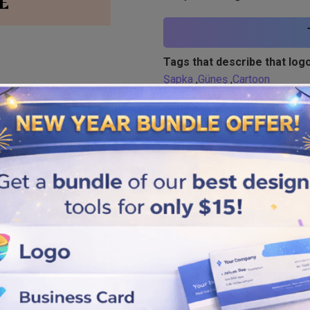
Tags that describe that logo
Şapka
,
Güneş
,
Cartoon
Similar logos