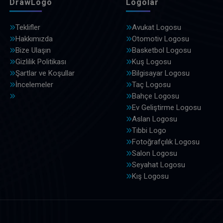
DrawLogo
Logolar
Teklifler
Avukat Logosu
Hakkımızda
Otomotiv Logosu
Bize Ulaşın
Basketbol Logosu
Gizlilik Politikası
Kuş Logosu
Şartlar ve Koşullar
Bilgisayar Logosu
İncelemeler
Taç Logosu
Bahçe Logosu
Ev Geliştirme Logosu
Aslan Logosu
Tıbbi Logo
Fotoğrafçılık Logosu
Salon Logosu
Seyahat Logosu
Kış Logosu