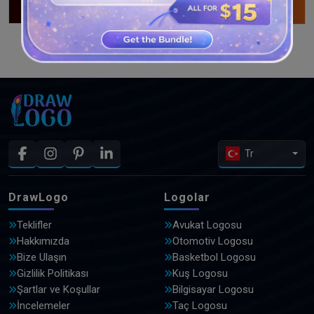
DAHA FAZLA TASARIM GÖRÜN
Tr
DrawLogo
Logolar
Teklifler
Avukat Logosu
Hakkımızda
Otomotiv Logosu
Bize Ulaşın
Basketbol Logosu
Gizlilik Politikası
Kuş Logosu
Şartlar ve Koşullar
Bilgisayar Logosu
İncelemeler
Taç Logosu