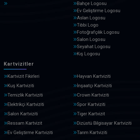
Bahçe Logosu
Ev Geliştirme Logosu
Aslan Logosu
Tıbbi Logo
Fotoğrafçılık Logosu
Salon Logosu
Seyahat Logosu
Kış Logosu
Kartvizitler
Kartvizit Fikirleri
Hayvan Kartviziti
Kuş Kartviziti
İnşaatçı Kartviziti
Temizlik Kartviziti
Crown Kartviziti
Elektrikçi Kartviziti
Spor Kartviziti
Salon Kartviziti
Tiger Kartvizit
Ressam Kartvizit
Dizüstü Bilgisayar Kartviziti
Ev Geliştirme Kartviziti
Tarım Kartviziti