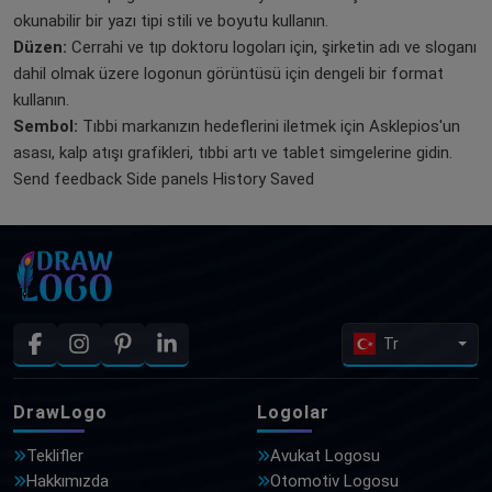
okunabilir bir yazı tipi stili ve boyutu kullanın.
Düzen:
Cerrahi ve tıp doktoru logoları için, şirketin adı ve sloganı
dahil olmak üzere logonun görüntüsü için dengeli bir format
kullanın.
Sembol:
Tıbbi markanızın hedeflerini iletmek için Asklepios'un
asası, kalp atışı grafikleri, tıbbi artı ve tablet simgelerine gidin.
Send feedback Side panels History Saved
Tr
DrawLogo
Logolar
Teklifler
Avukat Logosu
Hakkımızda
Otomotiv Logosu