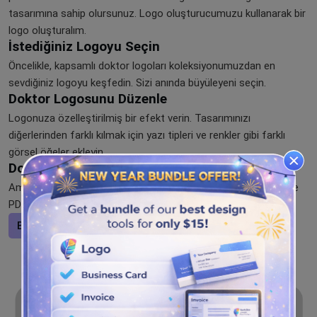
tasarımına sahip olursunuz. Logo oluşturucumuzu kullanarak bir
logo oluşturalım.
İstediğiniz Logoyu Seçin
Öncelikle, kapsamlı doktor logoları koleksiyonumuzdan en
sevdiğiniz logoyu keşfedin. Sizi anında büyüleyeni seçin.
Doktor Logosunu Düzenle
Logonuza özelleştirilmiş bir efekt verin. Tasarımınızı
diğerlerinden farklı kılmak için yazı tipleri ve renkler gibi farklı
görsel öğeler ekleyin.
Doktor Logosunu İndirin
Amblemin ayrıntılarını tamamladıktan sonra, JPG, PNG, SVG ve
PDF gibi formatları kullanarak indirme zamanı geldi.
Bir logo tasarlayın