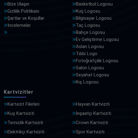
Bize Ulaşın
Basketbol Logosu
Gizlilik Politikası
Kuş Logosu
Şartlar ve Koşullar
Bilgisayar Logosu
İncelemeler
Taç Logosu
Bahçe Logosu
Ev Geliştirme Logosu
Aslan Logosu
Tıbbi Logo
Fotoğrafçılık Logosu
Salon Logosu
Seyahat Logosu
Kış Logosu
Kartvizitler
Kartvizit Fikirleri
Hayvan Kartviziti
Kuş Kartviziti
İnşaatçı Kartviziti
Temizlik Kartviziti
Crown Kartviziti
Elektrikçi Kartviziti
Spor Kartviziti