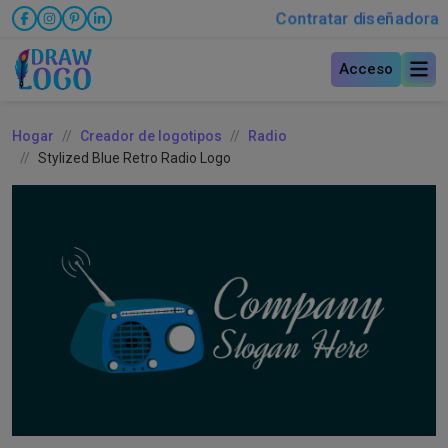
Contratar diseñadora
Acceso
Hogar
Creador de logotipos
Radio
Stylized Blue Retro Radio Logo