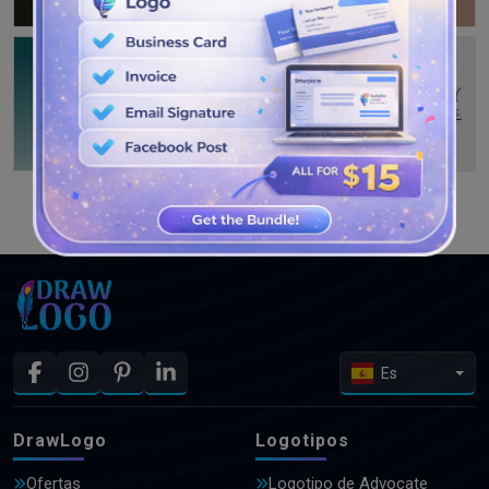
VER MÁS DISEÑOS
Es
DrawLogo
Logotipos
Ofertas
Logotipo de Advocate