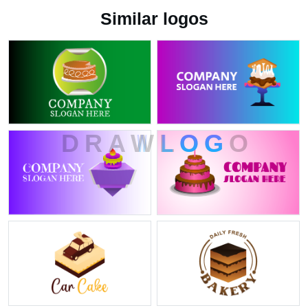
Similar logos
D
R
A
W
L
O
G
O