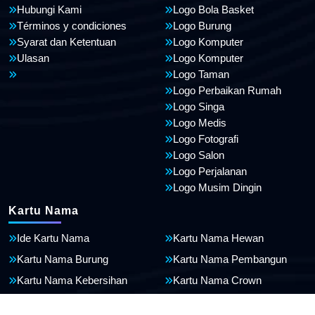
Hubungi Kami
Logo Bola Basket
Términos y condiciones
Logo Burung
Syarat dan Ketentuan
Logo Komputer
Ulasan
Logo Komputer
Logo Taman
Logo Perbaikan Rumah
Logo Singa
Logo Medis
Logo Fotografi
Logo Salon
Logo Perjalanan
Logo Musim Dingin
Kartu Nama
Ide Kartu Nama
Kartu Nama Hewan
Kartu Nama Burung
Kartu Nama Pembangun
Kartu Nama Kebersihan
Kartu Nama Crown
Kartu Nama Tukang Listrik
Kartu Nama Olahraga