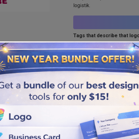
logistik.
Tags that describe that logo
Delivery
Similar logos