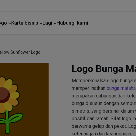
Logo
Kartu bisnis
Lagi
Hubungi kami
Perbaikan rumah
Yellow Sunflower Logo
Logo Bunga Ma
Memperkenalkan logo bunga ma
memperlihatkan
bunga mataha
merupakan gabungan dari kelem
bunga disusun dengan sempurn
simetris, yang bersinar dalam
positif dan ramah. Sifat logo 
berwarna gelap dan pekat. Log
ketenangan dan keanggunan. Lo