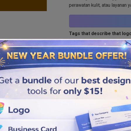
perawatan kulit, atau layanan 
Tags that describe that logo
Bunga
,
Bunga matahari
Similar logos