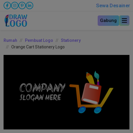
Sewa Desainer
Gabung
Rumah
Pembuat Logo
Stationery
Orange Cart Stationery Logo