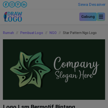
Sewa Desainer
Gabung
Rumah
Pembuat Logo
NGO
Star Pattern Ngo Logo
Logo Lsm Bermotif Bintang