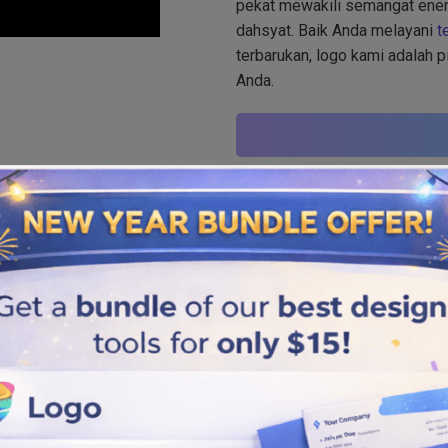
pekat mewakili semangat ener
dahsyat. Baik Anda melayani
t
terbarukan, logo kami adalah p
Anda.
Tags that describe that logo
Teknologi
,
Montir listrik
Similar logos