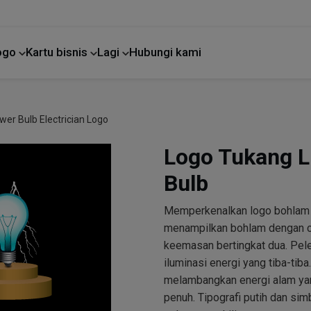
Logo
Kartu bisnis
Lagi
Hubungi kami
Perbaikan rumah
er Bulb Electrician Logo
Logo Tukang L
Bulb
Memperkenalkan logo bohlam
menampilkan bohlam dengan cah
keemasan bertingkat dua. Pelep
iluminasi energi yang tiba-ti
melambangkan energi alam yang
penuh. Tipografi putih dan si