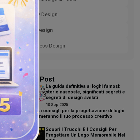
Shopify Design
UI/UX Design
WordPress Design
Related Post
La guida definitiva ai loghi famosi:
storie nascoste, significati segreti e
segreti di design svelati
10 Sep 2025
10 fantastici consigli per la progettazione di loghi
che trasformeranno il tuo processo creativo
10 Sep 2025
Scopri I Trucchi E I Consigli Per
Progettare Un Logo Memorabile Nel