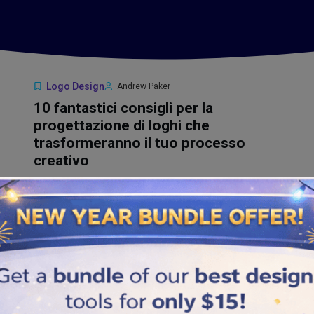
Logo Design
Andrew Paker
10 fantastici consigli per la
progettazione di loghi che
trasformeranno il tuo processo
10
creativo
Sep
READ FULL