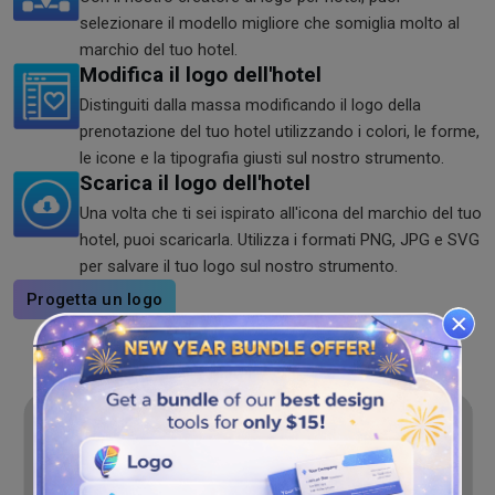
selezionare il modello migliore che somiglia molto al
marchio del tuo hotel.
Modifica il logo dell'hotel
Distinguiti dalla massa modificando il logo della
prenotazione del tuo hotel utilizzando i colori, le forme,
le icone e la tipografia giusti sul nostro strumento.
Scarica il logo dell'hotel
Una volta che ti sei ispirato all'icona del marchio del tuo
hotel, puoi scaricarla. Utilizza i formati PNG, JPG e SVG
per salvare il tuo logo sul nostro strumento.
Progetta un logo