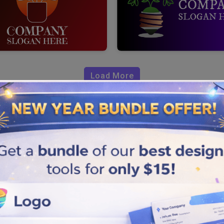
Load More
ardino?
nalizzare facilmente il
boli rilevanti nel logo per
à di giardinaggio su materiali
ui i passaggi semplici e rapidi
ea con il tuo marchio. Dopo la