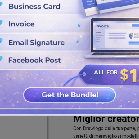
ardino fiorito, personalizza il
i e layout.
icare in qualsiasi momento i
 i risultati desiderati.
Miglior creator
Con Drawlogo dalla tua parte,
varietà di meravigliosi modelli 