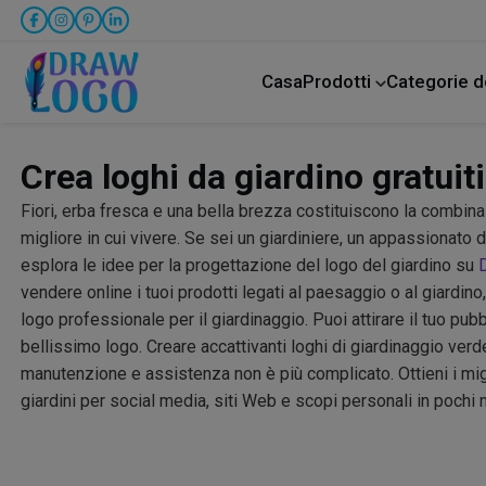
Casa
Prodotti
Categorie d
Animale domestico
Attività commercial
Assistenza all'infanzia
Crea loghi da giardino gratuiti
Fiori, erba fresca e una bella brezza costituiscono la combin
migliore in cui vivere. Se sei un giardiniere, un appassionato d
esplora le idee per la progettazione del logo del giardino su
vendere online i tuoi prodotti legati al paesaggio o al giardino, 
logo professionale per il giardinaggio. Puoi attirare il tuo pu
bellissimo logo. Creare accattivanti loghi di giardinaggio ver
manutenzione e assistenza non è più complicato. Ottieni i migli
giardini per social media, siti Web e scopi personali in pochi m