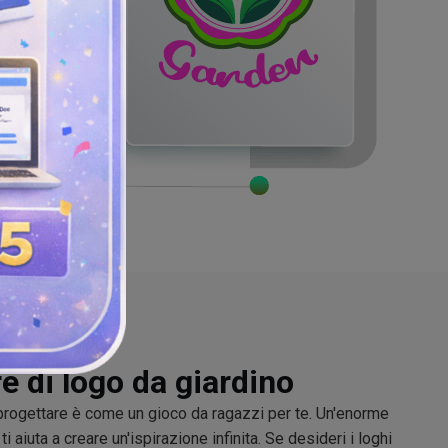
e di logo da giardino
 progettare è come un gioco da ragazzi per te. Un'enorme
ti aiuta a creare un'ispirazione infinita. Se desideri i loghi