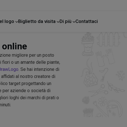
el logo
Biglietto da visita
Di più
Contattaci
e
 online
azione migliore per un posto
i fiori o un amante delle piante,
DrawLogo
. Se hai intenzione di
affidati al nostro creatore di
bblico target progettando un
de per aziende o società di
ori loghi dei marchi di prati o
inuti.