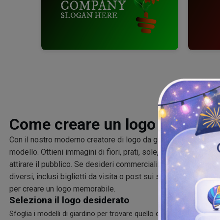
Come creare un logo per il gi
Con il nostro moderno creatore di logo da giardino, puoi perso
modello. Ottieni immagini di fiori, prati, sole, piante e altri sim
attirare il pubblico. Se desideri commercializzare la tua attivit
diversi, inclusi biglietti da visita o post sui social media, seg
per creare un logo memorabile.
Seleziona il logo desiderato
Sfoglia i modelli di giardino per trovare quello che meglio si allin