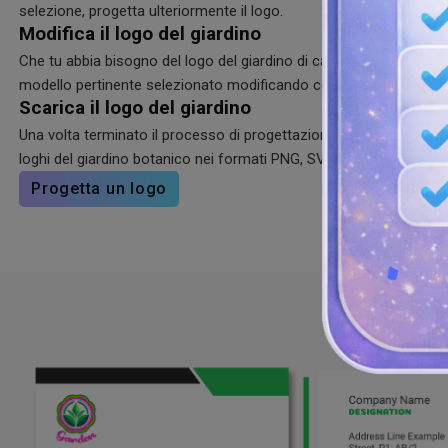
selezione, progetta ulteriormente il logo.
Modifica il logo del giardino
Che tu abbia bisogno del logo del giardino di casa o del logo del gi
modello pertinente selezionato modificando colori, forme, caratter
Scarica il logo del giardino
Una volta terminato il processo di progettazione, preparati a scar
loghi del giardino botanico nei formati PNG, SVG e JPG per ottenere
Progetta un logo