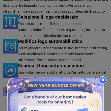
distinguerti stanando tutti i concorrenti. Per creare loghi
straordinari, devi seguire i semplici passaggi elencati di seguito.
Seleziona il logo desiderato
Esplora tutti i modelli di logo di accessori
automobilistici finché non trovi quello migliore che sia
in sintonia con l'identità del tuo marchio.
Modifica logo automobilistico
Per migliorare ulteriormente le tue strategie di branding,
puoi modificare il modello in modo interessante
utilizzando forme, icone, testo e colori.
Scarica il logo automobilistico
Una volta che sei soddisfatto dell'aspetto generale del
tuo progetto, puoi scaricarlo nei formati SVG, PNG e
JPG dal nostro strumento.
Progetta un logo